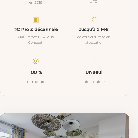
UFDI
en 2016
▣
€
RC Pro & décennale
Jusqu’à 2 M€
AXA France BTP Plus
de couverture selon
Concept
l’attestation
◎
1
100 %
Un seul
sur mesure
interlocuteur