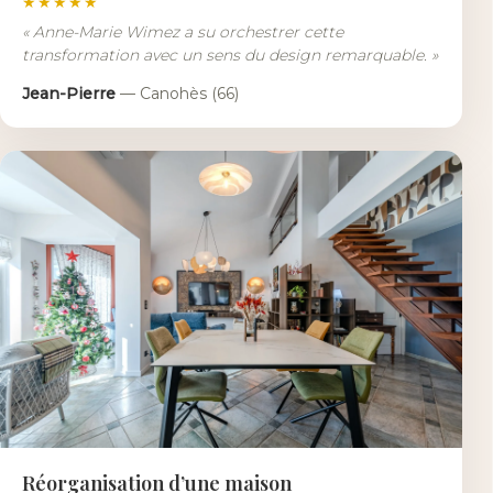
★★★★★
«
Anne-Marie Wimez a su orchestrer cette
transformation avec un sens du design remarquable.
»
Jean-Pierre
—
Canohès (66)
Réorganisation d’une maison