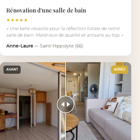
Rénovation d’une salle de bain
★★★★★
«
Une belle réussite pour la réfection totale de notre
salle de bain. Matériaux de qualité et artisans au top.
»
Anne-Laure
—
Saint-Hippolyte (66)
AVANT
APRÈS