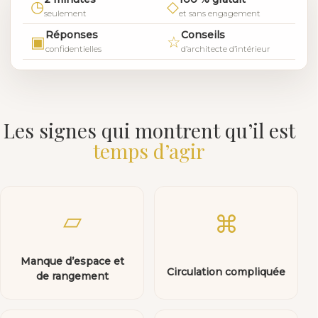
◷
◇
seulement
et sans engagement
Réponses
Conseils
▣
☆
confidentielles
d’architecte d’intérieur
Les signes qui montrent qu’il est
temps d’agir
▱
⌘
Manque d’espace et
Circulation compliquée
de rangement