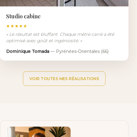
Studio cabine
★★★★★
«
Le résultat est bluffant. Chaque mètre carré a été
optimisé avec goût et ingéniosité.
»
Dominique Tomada
—
Pyrénées-Orientales (66)
VOIR TOUTES MES RÉALISATIONS